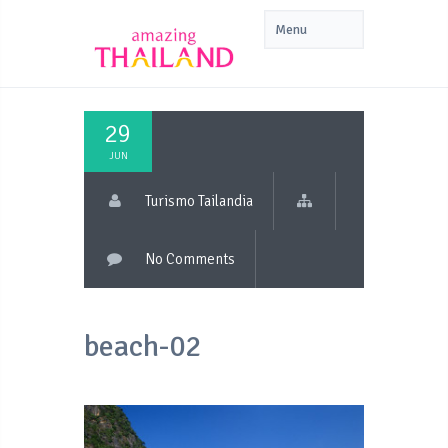
29
JUN
Turismo Tailandia
No Comments
beach-02