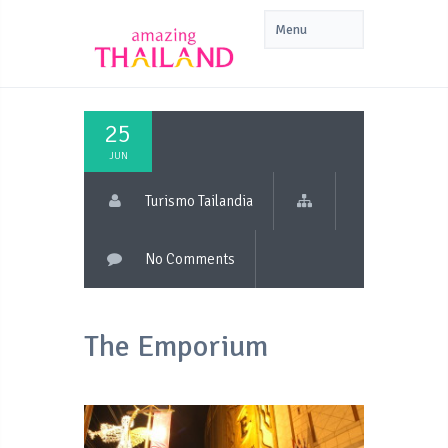
25
JUN
Turismo Tailandia
No Comments
The Emporium