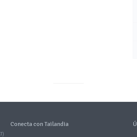
Conecta con Tailandia
Ú
T)