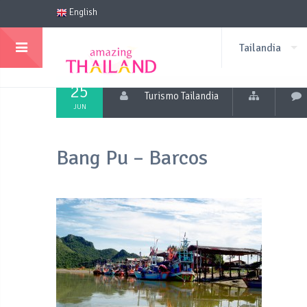
English
Tailandia
25
Turismo Tailandia
JUN
Bang Pu – Barcos