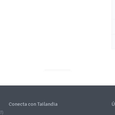
Conecta con Tailandia
Ú
T)