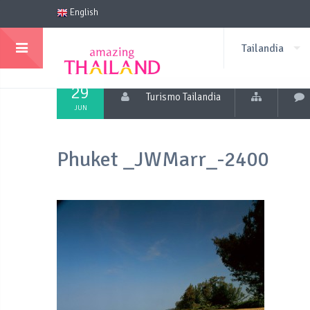
English
Tailandia
29
Turismo Tailandia
JUN
Phuket _JWMarr_-2400