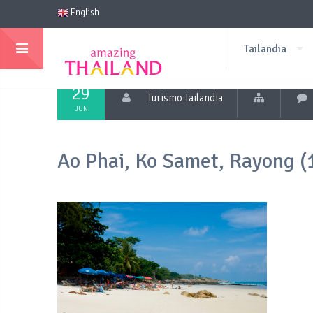
English
Tailandia
29
Turismo Tailandia
JUN
Ao Phai, Ko Samet, Rayong (