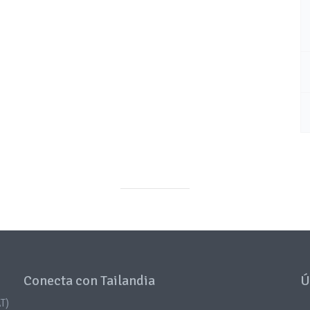
Conecta con Tailandia
Ú
T)