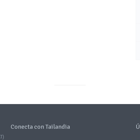
Conecta con Tailandia
Ú
T)