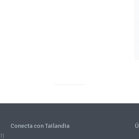
Conecta con Tailandia
Ú
T)