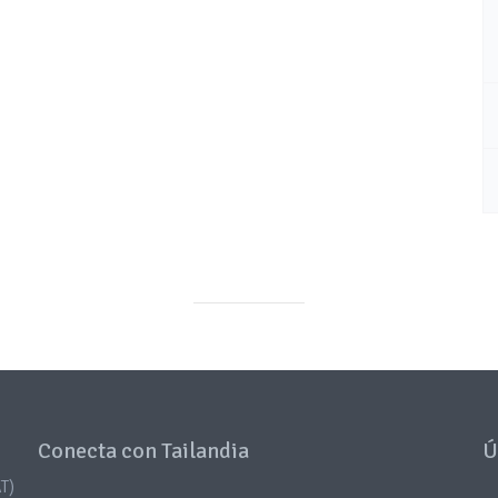
Conecta con Tailandia
Ú
T)