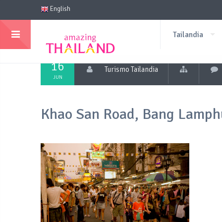
English
Tailandia
16
Turismo Tailandia
JUN
Khao San Road, Bang Lamp