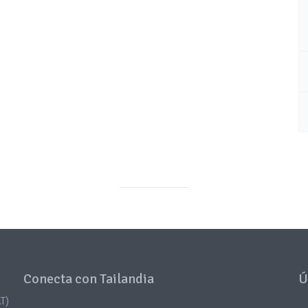
Conecta con Tailandia
Ú
T)