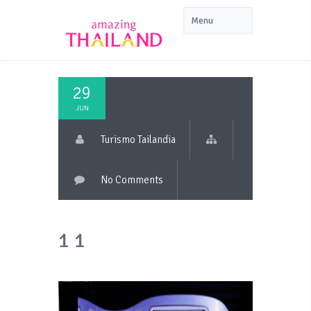
29
JUN
Turismo Tailandia
No Comments
1 1