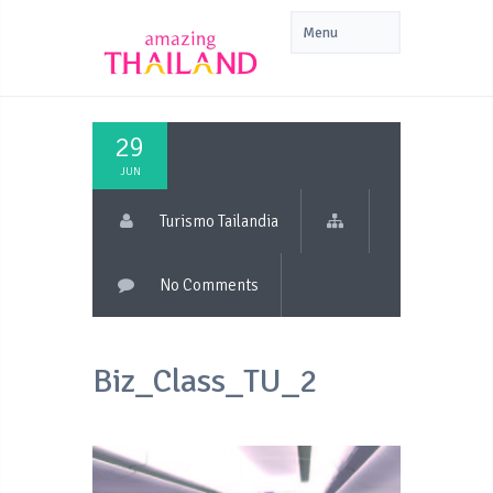
29
JUN
Turismo Tailandia
No Comments
Biz_Class_TU_2