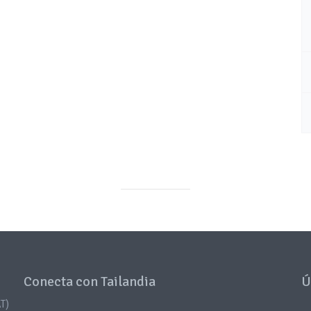
Conecta con Tailandia
Ú
T)