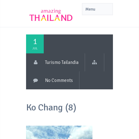
1
JUL
Turismo Tailandia
No Comments
Ko Chang (8)