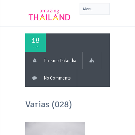
18
JUN
Turismo Tailandia
No Comments
Varias (028)