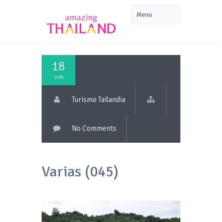
18
JUN
Turismo Tailandia
No Comments
Varias (045)