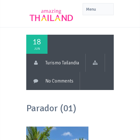
18
JUN
Turismo Tailandia
No Comments
Parador (01)