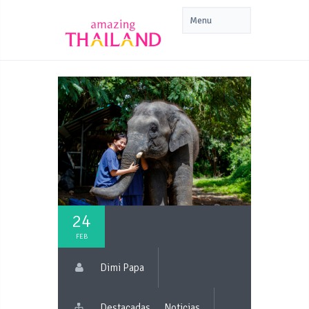
24
FEB
Dimi Papa
Destacadas
Noticias