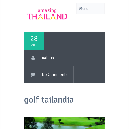
28
ABR
natalia
No Comments
golf-tailandia