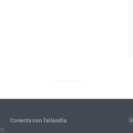
Conecta con Tailandia
Ú
T)