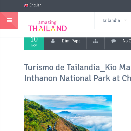
English
Tailandia
10
Dimi Papa
No 
NOV
Turismo de Tailandia_Kio Mae
Inthanon National Park at C