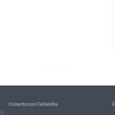
Conecta con Tailandia
Ú
T)