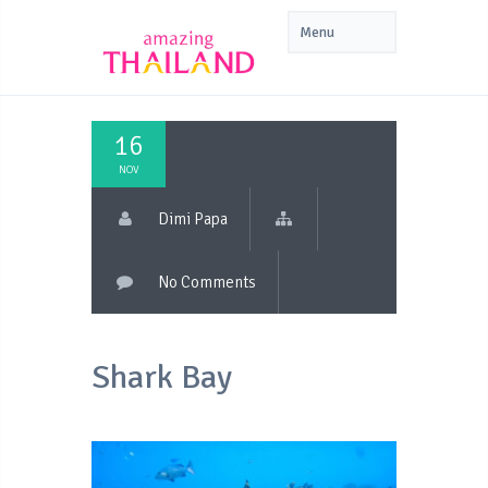
16
NOV
Dimi Papa
No Comments
Shark Bay