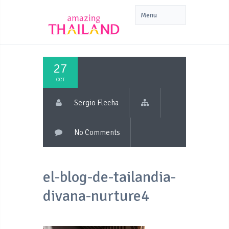
27
OCT
Sergio Flecha
No Comments
el-blog-de-tailandia-
divana-nurture4