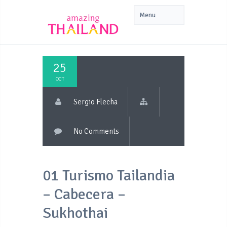
25
OCT
Sergio Flecha
No Comments
01 Turismo Tailandia
– Cabecera –
Sukhothai