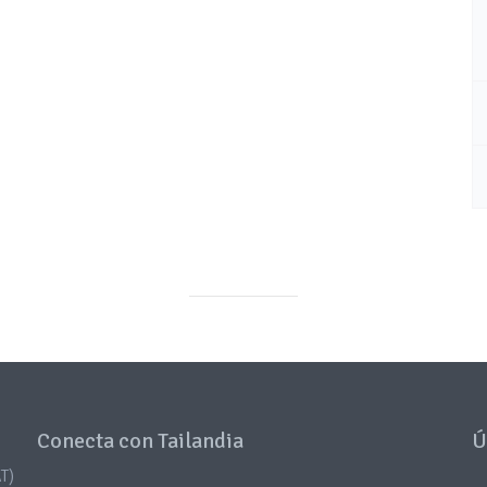
Conecta con Tailandia
Ú
T)