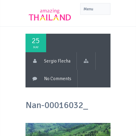
25
MAY
Sergio Flecha
No Comments
Nan-00016032_