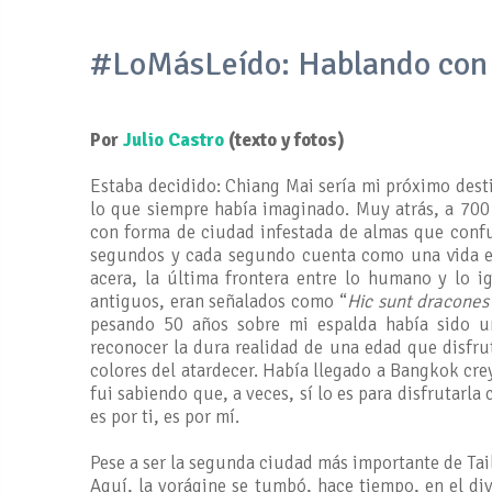
#LoMásLeído: Hablando con 
Por
Julio Castro
(texto y fotos)
Estaba decidido: Chiang Mai sería mi próximo desti
lo que siempre había imaginado. Muy atrás, a 700
con forma de ciudad infestada de almas que confu
segundos y cada segundo cuenta como una vida en
acera, la última frontera entre lo humano y lo 
antiguos, eran señalados como “
Hic sunt dracones
pesando 50 años sobre mi espalda había sido un
reconocer la dura realidad de una edad que disfru
colores del atardecer. Había llegado a Bangkok cr
fui sabiendo que, a veces, sí lo es para disfrutar
es por ti, es por mí.
Pese a ser la segunda ciudad más importante de Tai
Aquí, la vorágine se tumbó, hace tiempo, en el di