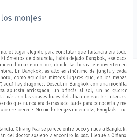
los monjes
no, el lugar elegido para constatar que Tailandia era todo
 kilómetros de distancia, había dejado Bangkok, ese caos
nden dormir con morir, donde las horas se convierten en
tera. En Bangkok, asfalto es sinónimo de jungla y cada
ignoto, como aquellos míticos lugares que, en los mapas
”,
aquí hay dragones. Descubrir Bangkok con una mochila
a apuesta arriesgada, un brindis al sol, un no querer
ta más con las suaves luces del alba que con los intensos
eyendo que nunca era demasiado tarde para conocerla y me
la como se merece. No me lo tengas en cuenta, Bangkok… no
landia, Chiang Mai se parece entre poco y nada a Bangkok.
ván del doctor sosiego y encontró la paz. Llegué a Chiang