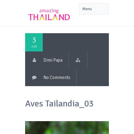
3
JUN
Dimi Papa
No Comments
Aves Tailandia_03