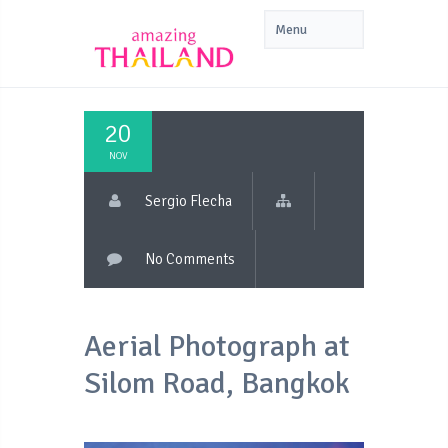
20
NOV
Sergio Flecha
No Comments
Aerial Photograph at
Silom Road, Bangkok