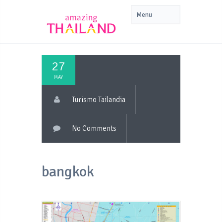
27
MAY
Turismo Tailandia
No Comments
bangkok