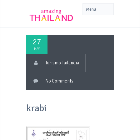
27
MAY
Turismo Tailandia
No Comments
krabi