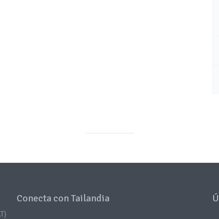
Conecta con Tailandia
Ú
T)