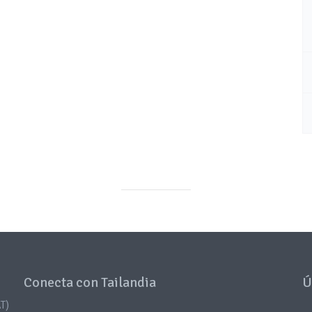
Conecta con Tailandia
Ú
T)