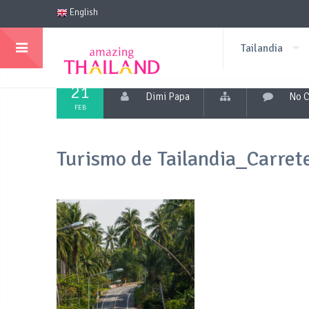
English
Tailandia
21
Dimi Papa
No 
FEB
Turismo de Tailandia_Carret