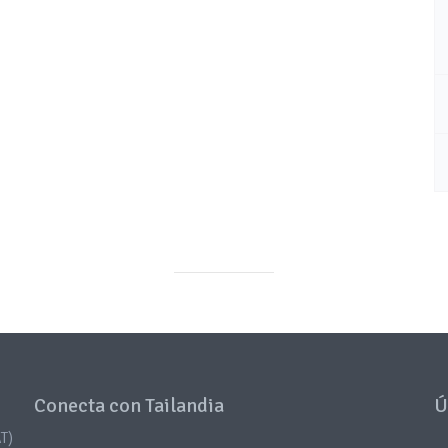
Conecta con Tailandia
Ú
T)