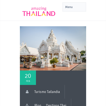
20
FEB
Turismo Tailandia
Blog
Destinos Thai