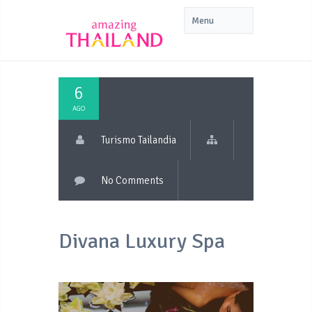
6
AGO
Turismo Tailandia
No Comments
Divana Luxury Spa