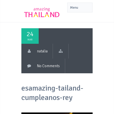
24
MAR
natalia
No Comments
esamazing-tailand-
cumpleanos-rey