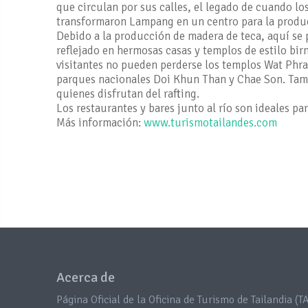
que circulan por sus calles, el legado de cuando lo
transformaron Lampang en un centro para la produc
Debido a la producción de madera de teca, aquí se
reflejado en hermosas casas y templos de estilo bir
visitantes no pueden perderse los templos Wat Phra
parques nacionales Doi Khun Than y Chae Son. Tamb
quienes disfrutan del rafting.
Los restaurantes y bares junto al río son ideales pa
Más información:
www.turismotailandes.com
Acerca de
Página Oficial de la Oficina de Turismo de Tailandia (TA