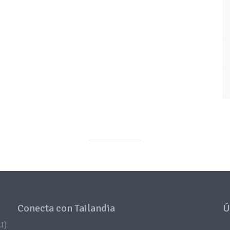
Conecta con Tailandia
Ú
T)