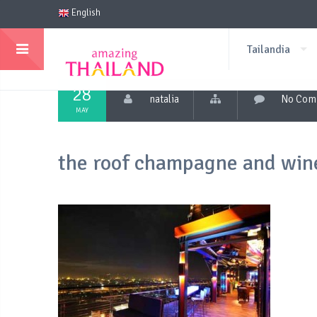
English
Tailandia
28
natalia
No Com
MAY
the roof champagne and win