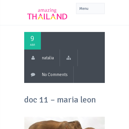
9
ABR
natalia
No Comments
doc 11 – maria leon