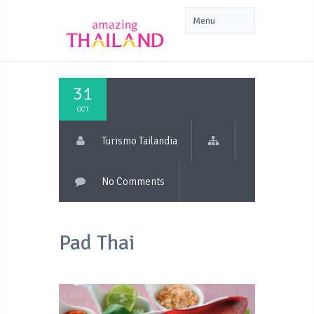
31
OCT
Turismo Tailandia
No Comments
Pad Thai