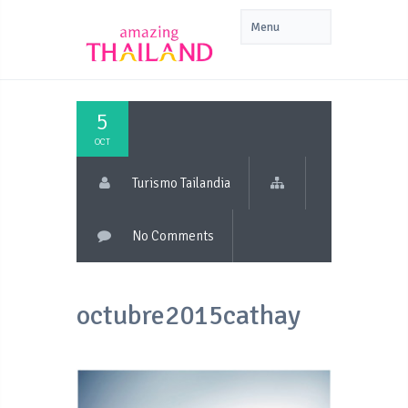
5
OCT
Turismo Tailandia
No Comments
octubre2015cathay