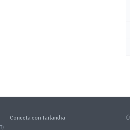
Conecta con Tailandia
Ú
T)