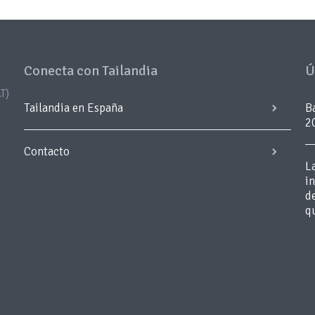
Conecta con Tailandia
Ú
T)
Tailandia en España
B
2
Contacto
L
i
d
q