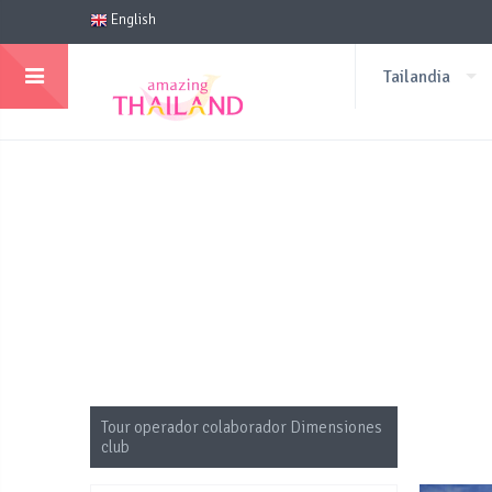
English
Tailandia
Tour operador colaborador Dimensiones
club