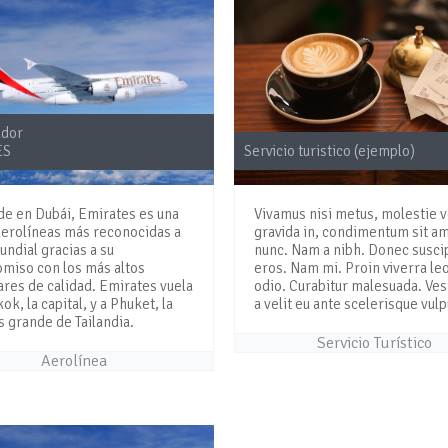
ador
Servicio turistico (ejemplo)
ES
Vivamus nisi metus, molestie v
de en Dubái, Emirates es una
gravida in, condimentum sit am
aerolíneas más reconocidas a
nunc. Nam a nibh. Donec susci
undial gracias a su
eros. Nam mi. Proin viverra leo
miso con los más altos
odio. Curabitur malesuada. Ve
res de calidad. Emirates vuela
a velit eu ante scelerisque vulp
ok, la capital, y a Phuket, la
s grande de Tailandia.
Servicio Turístico
Aerolínea