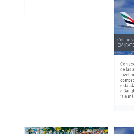
Colabor
EMIRAT
Con se
de las 
nivel m
compro
estánda
a Bangk
isla má