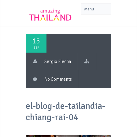
15
SEP
Sergio Flecha
No Comments
el-blog-de-tailandia-
chiang-rai-04