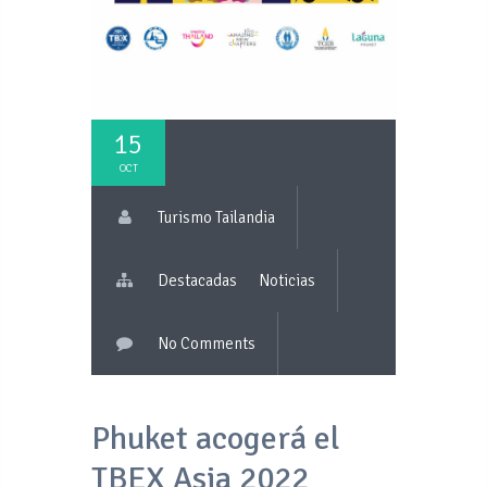
15
OCT
Turismo Tailandia
Destacadas
Noticias
No Comments
Phuket acogerá el
TBEX Asia 2022