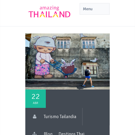
22
ABR
Turismo Tailandia
Blog
Destinos Thai