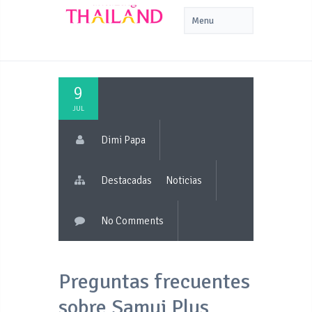
9
JUL
Dimi Papa
Destacadas
Noticias
No Comments
Preguntas frecuentes
sobre Samui Plus