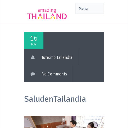
16
MAY
Turismo Tailandia
No Comments
SaludenTailandia