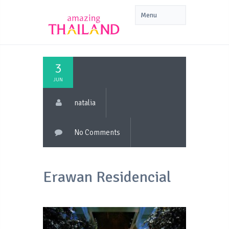
3
JUN
natalia
No Comments
Erawan Residencial