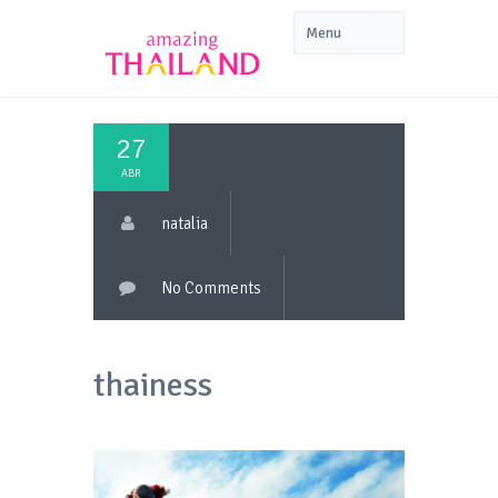
27
ABR
natalia
No Comments
thainess